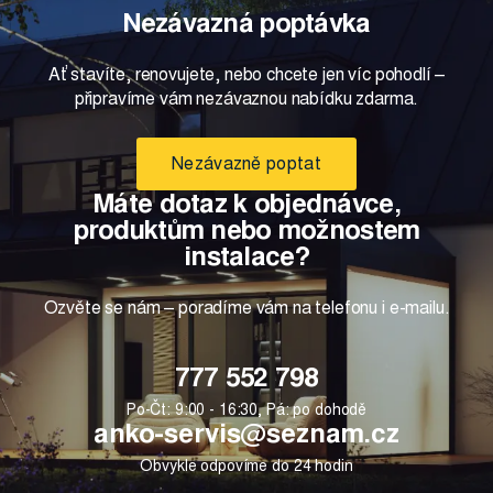
Nezávazná poptávka
Ať stavíte, renovujete, nebo chcete jen víc pohodlí –
připravíme vám nezávaznou nabídku zdarma.
Nezávazně poptat
Máte dotaz k objednávce,
produktům nebo možnostem
instalace?
Ozvěte se nám – poradíme vám na telefonu i e-mailu.
777 552 798
Po-Čt: 9:00 - 16:30, Pá: po dohodě
anko-servis@seznam.cz
Obvykle odpovíme do 24 hodin