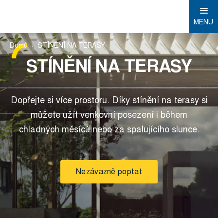
MENU
Domů
STÍNĚNÍ NA TERASY
STÍNĚNÍ NA TERASY
Dopřejte si více prostoru. Díky stínění na terasy si
můžete užít venkovní posezení i během
chladných měsíců nebo za spalujícího slunce.
Nezávazně poptat