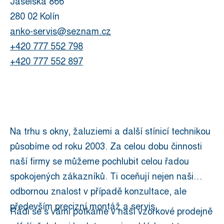
Jaselská 866
280 02 Kolín
anko-servis@seznam.cz
+420 777 552 798
+420 777 552 897
Na trhu s okny, žaluziemi a další stínicí technikou
působíme od roku 2003. Za celou dobu činnosti
naší firmy se můžeme pochlubit celou řadou
spokojených zákazníků. Ti oceňují nejen naši
odbornou znalost v případě konzultace, ale
především precizní montáž a servis.
Rádi se s vámi potkáme v naší vzorkové prodejně