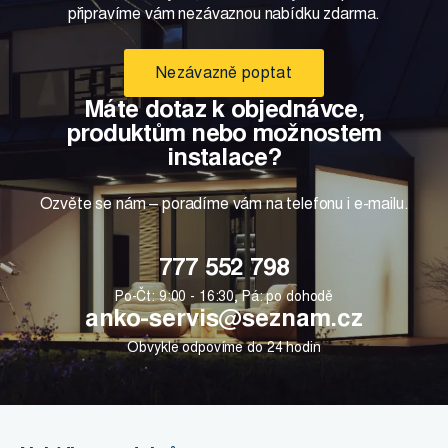
připravíme vám nezávaznou nabídku zdarma.
Nezávazně poptat
Máte dotaz k objednávce,
produktům nebo možnostem
instalace?
Ozvěte se nám – poradíme vám na telefonu i e-mailu.
777 552 798
Po-Čt: 9:00 - 16:30, Pá: po dohodě
anko-servis@seznam.cz
Obvykle odpovíme do 24 hodin