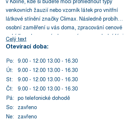
v Kolíně, kde si budete moci prohlédnout typy
venkovních žauzií nebo vzorník látek pro vnitřní
látkové stínění značky Climax. Následně probíhá
osobní zaměření u vás doma, zpracování cenové
nabídky zdarma, výroba na míru a v poslední fázi
Celý text
montáž našimi odborníky.
Otevírací doba:
Po:
9.00 - 12.00 13.00 - 16.30
Út:
9.00 - 12.00 13.00 - 16.30
St:
9.00 - 12.00 13.00 - 16.30
Čt:
9.00 - 12.00 13.00 - 16.30
Pá:
po telefonické dohodě
So:
zavřeno
Ne:
zavřeno