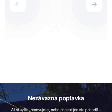
Nezávazná poptávka
Ať stavíte, renovujete, nebo chcete jen víc pohodlí –